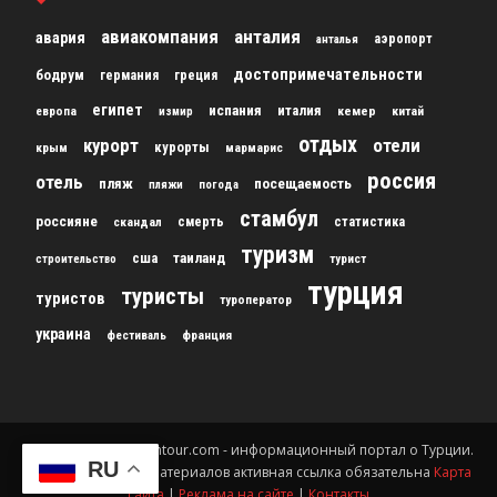
авиакомпания
анталия
авария
аэропорт
анталья
достопримечательности
бодрум
германия
греция
египет
испания
италия
кемер
китай
европа
измир
отдых
курорт
отели
курорты
крым
мармарис
россия
отель
пляж
посещаемость
пляжи
погода
стамбул
россияне
скандал
смерть
статистика
туризм
сша
таиланд
строительство
турист
турция
туристы
туристов
туроператор
украина
франция
фестиваль
© 2012-2024 gursesintour.com - информационный портал о Турции.
RU
При копировании материалов активная ссылка обязательна
Карта
сайта
|
Реклама на сайте
|
Контакты