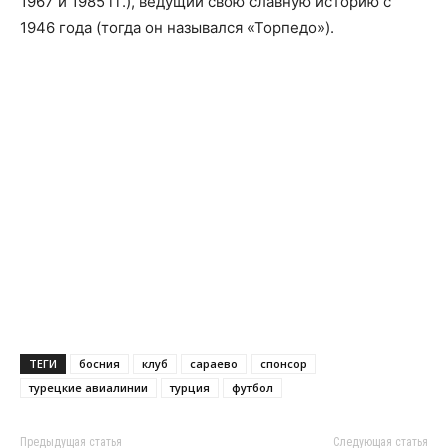
1967 и 1985 гг.), ведущий свою славную историю с
1946 года (тогда он назывался «Торпедо»).
ТЕГИ
босния
клуб
сараево
спонсор
турецкие авиалинии
турция
футбол
Предыдущая статья
Следующая статья