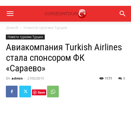
Домой
Новости туризма Турции
Новости туризма Турции
Авиакомпания Turkish Airlines
стала спонсором ФК
«Сараево»
От
admin
-
27/02/2015
1171
0
Save