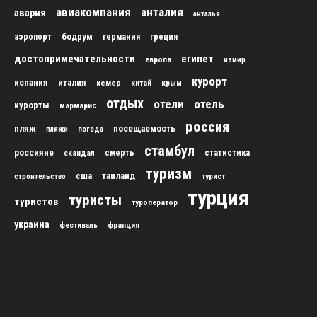
авиакомпания
анталия
авария
анталья
бодрум
аэропорт
германия
греция
достопримечательности
египет
европа
измир
курорт
испания
италия
кемер
китай
крым
отдых
отели
отель
курорты
мармарис
россия
пляж
посещаемость
пляжи
погода
стамбул
россияне
скандал
смерть
статистика
туризм
сша
таиланд
строительство
турист
турция
туристы
туристов
туроператор
украина
франция
фестиваль