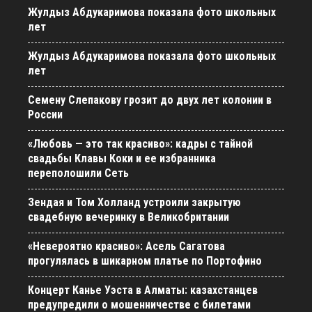
Жулдыз Абдукаримова показала фото школьных
лет
Жулдыз Абдукаримова показала фото школьных
лет
Семену Слепакову грозит до двух лет колонии в
России
«Любовь — это так красиво»: кадры с тайной
свадьбы Клавы Коки и ее избранника
переполошили Сеть
Зендая и Том Холланд устроили закрытую
свадебную вечеринку в Великобритании
«Невероятно красиво»: Асель Сагатова
прогулялась в шикарном платье по Портофино
Концерт Канье Уэста в Алматы: казахстанцев
предупредили о мошенничестве с билетами