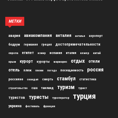
МЕТКИ
авиакомпания
анталия
авария
аэропорт
анталья
достопримечательности
бодрум
германия
греция
египет
испания
италия
кемер
китай
европа
измир
отдых
курорт
отели
курорты
крым
мармарис
россия
отель
пляж
посещаемость
пляжи
погода
стамбул
россияне
скандал
смерть
статистика
туризм
сша
таиланд
строительство
турист
турция
туристы
туристов
туроператор
украина
франция
фестиваль