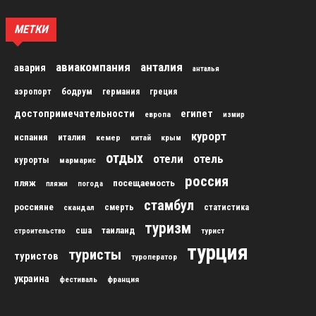
МЕТКИ
авиакомпания
анталия
авария
анталья
бодрум
аэропорт
германия
греция
достопримечательности
египет
европа
измир
курорт
испания
италия
кемер
китай
крым
отдых
отели
отель
курорты
мармарис
россия
пляж
посещаемость
пляжи
погода
стамбул
россияне
скандал
смерть
статистика
туризм
сша
таиланд
строительство
турист
турция
туристы
туристов
туроператор
украина
франция
фестиваль