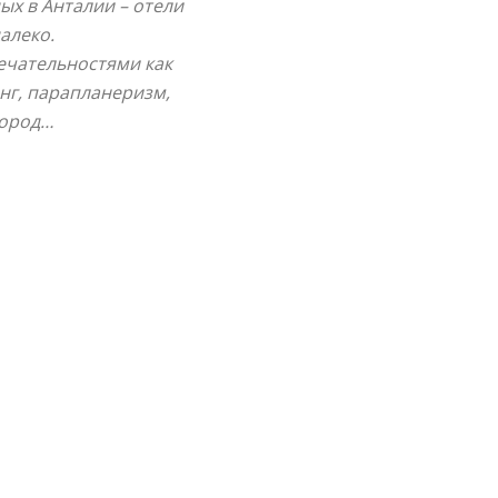
дых в Анталии – отели
алеко.
ечательностями как
нг, парапланеризм,
город…