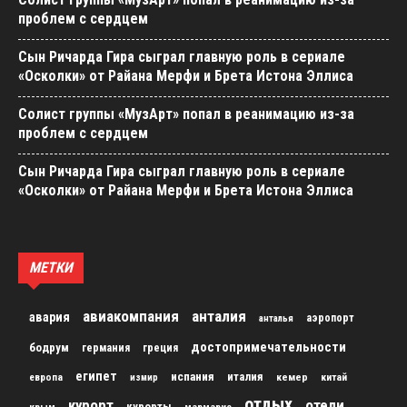
проблем с сердцем
Сын Ричарда Гира сыграл главную роль в сериале
«Осколки» от Райана Мерфи и Брета Истона Эллиса
Солист группы «МузАрт» попал в реанимацию из-за
проблем с сердцем
Сын Ричарда Гира сыграл главную роль в сериале
«Осколки» от Райана Мерфи и Брета Истона Эллиса
МЕТКИ
авиакомпания
анталия
авария
аэропорт
анталья
достопримечательности
бодрум
германия
греция
египет
испания
италия
кемер
китай
европа
измир
отдых
курорт
отели
курорты