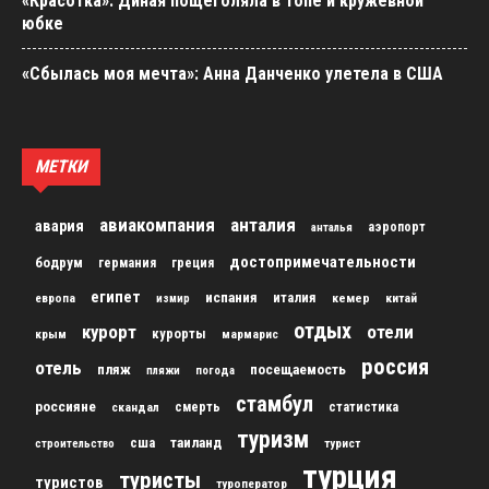
«Красотка»: Диная пощеголяла в топе и кружевной
юбке
«Сбылась моя мечта»: Анна Данченко улетела в США
МЕТКИ
авиакомпания
анталия
авария
аэропорт
анталья
достопримечательности
бодрум
германия
греция
египет
испания
италия
кемер
китай
европа
измир
отдых
курорт
отели
курорты
крым
мармарис
россия
отель
пляж
посещаемость
пляжи
погода
стамбул
россияне
скандал
смерть
статистика
туризм
сша
таиланд
строительство
турист
турция
туристы
туристов
туроператор