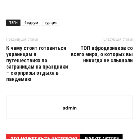
ТЕГИ
бодрум
турция
Предыдущая статья
Следующая статья
К чему стоит готовиться
ТОП афродизиаков со
украинцам в
всего мира, о которых вы
путешествиях по
никогда не слышали
заграницам на праздники
– сюрпризы отдыха в
пандемию
admin
ЭТО МОЖЕТ БЫТЬ ИНТЕРЕСНО
ЕЩЕ ОТ АВТОРА