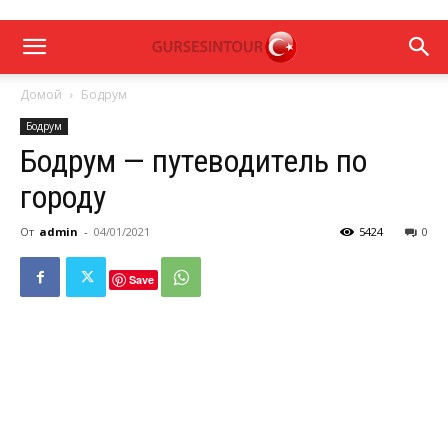
Домой
Бодрум
Бодрум
Бодрум — путеводитель по
городу
От
admin
-
04/01/2021
5424
0
Save