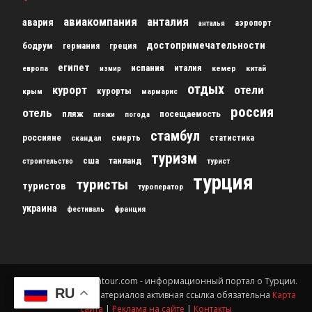
авиакомпания
анталия
авария
аэропорт
анталья
достопримечательности
бодрум
германия
греция
египет
испания
италия
кемер
китай
европа
измир
отдых
курорт
отели
курорты
крым
мармарис
россия
отель
пляж
посещаемость
пляжи
погода
стамбул
россияне
скандал
смерть
статистика
туризм
сша
таиланд
строительство
турист
турция
туристы
туристов
туроператор
украина
франция
фестиваль
© 2012-2024 gursesintour.com - информационный портал о Турции.
RU
При копировании материалов активная ссылка обязательна
Карта
сайта
|
Реклама на сайте
|
Контакты