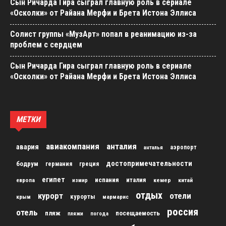
Сын Ричарда Гира сыграл главную роль в сериале
«Осколки» от Райана Мерфи и Брета Истона Эллиса
Солист группы «МузАрт» попал в реанимацию из-за
проблем с сердцем
Сын Ричарда Гира сыграл главную роль в сериале
«Осколки» от Райана Мерфи и Брета Истона Эллиса
МЕТКИ
авиакомпания
анталия
авария
аэропорт
анталья
достопримечательности
бодрум
германия
греция
египет
испания
италия
кемер
китай
европа
измир
отдых
курорт
отели
курорты
крым
мармарис
россия
отель
пляж
посещаемость
пляжи
погода