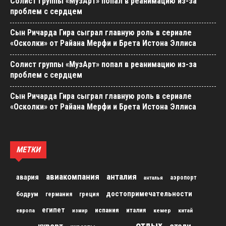
Солист группы «МузАрт» попал в реанимацию из-за
проблем с сердцем
Сын Ричарда Гира сыграл главную роль в сериале
«Осколки» от Райана Мерфи и Брета Истона Эллиса
Солист группы «МузАрт» попал в реанимацию из-за
проблем с сердцем
Сын Ричарда Гира сыграл главную роль в сериале
«Осколки» от Райана Мерфи и Брета Истона Эллиса
МЕТКИ
авиакомпания
анталия
авария
аэропорт
анталья
достопримечательности
бодрум
германия
греция
египет
испания
италия
кемер
китай
европа
измир
отдых