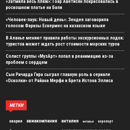
«Затмила весь пляж»: Гоар Аветисян покрасовалась в
роскошном платье на Бали
«Человек-паук: Новый день»: Зендея заговорила
голосом Фаризы Ескермес на казахском языке
В Аланье меняют правила работы экскурсионных лодок:
туристов может ждать рост стоимости морских туров
Солист группы «МузАрт» попал в реанимацию из-за
проблем с сердцем
Сын Ричарда Гира сыграл главную роль в сериале
«Осколки» от Райана Мерфи и Брета Истона Эллиса
МЕТКИ
авиакомпания
анталия
авария
аэропорт
анталья