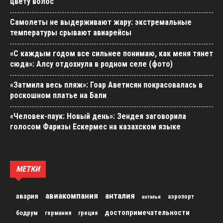
цвету волос
Самолеты не выдерживают жару: экстремальные
температуры срывают авиарейсы
«С каждым годом все сильнее понимаю, как меня тянет
сюда»: Алсу отдохнула в родном селе (фото)
«Затмила весь пляж»: Гоар Аветисян покрасовалась в
роскошном платье на Бали
«Человек-паук: Новый день»: Зендея заговорила
голосом Фаризы Ескермес на казахском языке
МЕТКИ
авиакомпания
анталия
авария
аэропорт
анталья
достопримечательности
бодрум
германия
греция