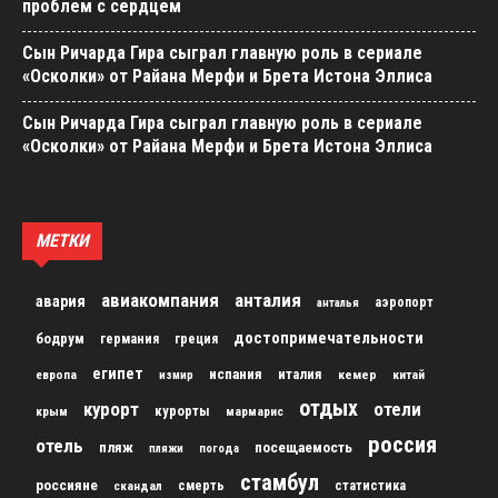
проблем с сердцем
Сын Ричарда Гира сыграл главную роль в сериале
«Осколки» от Райана Мерфи и Брета Истона Эллиса
Сын Ричарда Гира сыграл главную роль в сериале
«Осколки» от Райана Мерфи и Брета Истона Эллиса
МЕТКИ
авиакомпания
анталия
авария
аэропорт
анталья
достопримечательности
бодрум
германия
греция
египет
испания
италия
кемер
китай
европа
измир
отдых
курорт
отели
курорты
крым
мармарис
россия
отель
пляж
посещаемость
пляжи
погода
стамбул
россияне
скандал
смерть
статистика