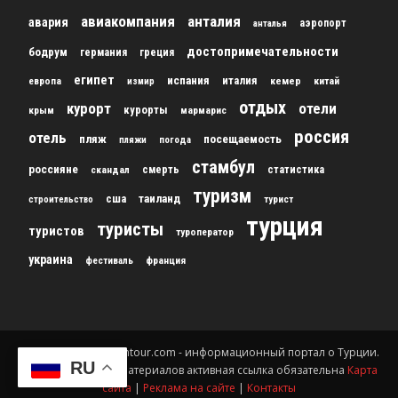
авиакомпания
анталия
авария
аэропорт
анталья
достопримечательности
бодрум
германия
греция
египет
испания
италия
кемер
китай
европа
измир
отдых
курорт
отели
курорты
крым
мармарис
россия
отель
пляж
посещаемость
пляжи
погода
стамбул
россияне
скандал
смерть
статистика
туризм
сша
таиланд
строительство
турист
турция
туристы
туристов
туроператор
украина
франция
фестиваль
© 2012-2024 gursesintour.com - информационный портал о Турции.
RU
При копировании материалов активная ссылка обязательна
Карта
сайта
|
Реклама на сайте
|
Контакты