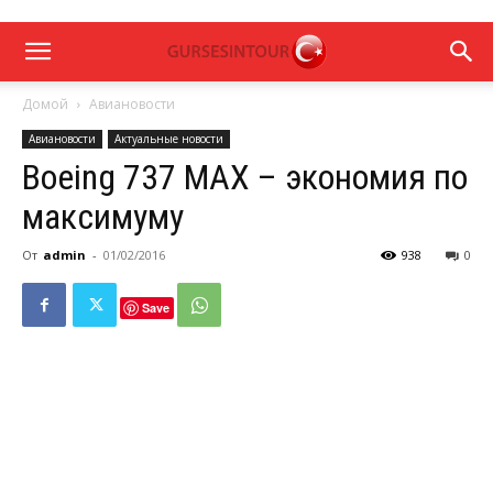
Домой
Авиановости
Авиановости
Актуальные новости
Boeing 737 MAX – экономия по
максимуму
От
admin
-
01/02/2016
938
0
Save