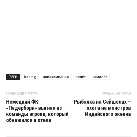
ТЕГИ
boeing
авиакомпания
полёт
самолёт
Предыдущая статья
Следующая статья
Немецкий ФК
Рыбалка на Сейшелах –
«Падерборн» выгнал из
охота на монстров
команды игрока, который
Индийского океана
обнажился в отеле