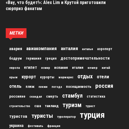
«Вау, что будет!»: Alex Lim и Крутой приготовили
сюрприз фанатам
МЕТКИ
авиакомпания
анталия
авария
аэропорт
анталья
достопримечательности
бодрум
германия
греция
египет
испания
италия
кемер
китай
европа
измир
отдых
курорт
отели
курорты
крым
мармарис
россия
отель
пляж
посещаемость
пляжи
погода
стамбул
россияне
скандал
смерть
статистика
туризм
сша
таиланд
строительство
турист
турция
туристы
туристов
туроператор
украина
франция
фестиваль