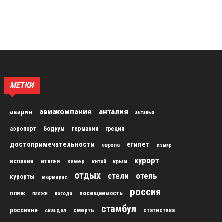
МЕТКИ
авиакомпания
анталия
авария
анталья
бодрум
аэропорт
германия
греция
достопримечательности
египет
европа
измир
курорт
испания
италия
кемер
китай
крым
отдых
отели
отель
курорты
мармарис
россия
пляж
посещаемость
пляжи
погода
стамбул
россияне
скандал
смерть
статистика