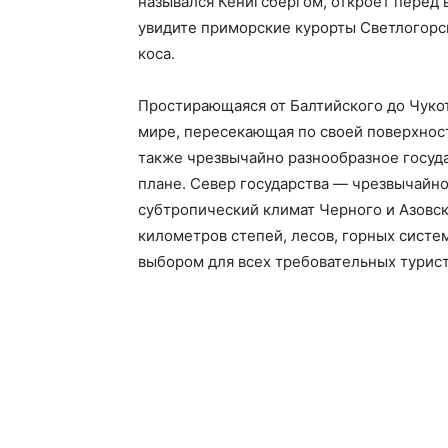
назывался Кенигсбергом, откроет перед 
увидите приморские курорты Светлогорс
коса.
Простирающаяся от Балтийского до Чукот
мире, пересекающая по своей поверхнос
также чрезвычайно разнообразное государ
плане. Север государства — чрезвычайно
субтропический климат Черного и Азовс
километров степей, лесов, горных систе
выбором для всех требовательных турист