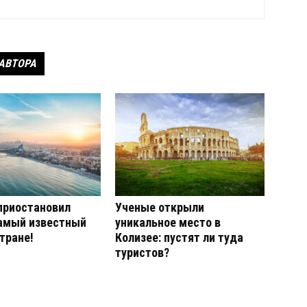
 АВТОРА
приостановил
Ученые открыли
самый известный
уникальное место в
стране!
Колизее: пустят ли туда
туристов?