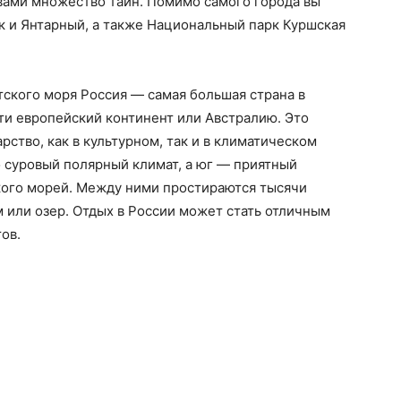
вами множество тайн. Помимо самого города вы
к и Янтарный, а также Национальный парк Куршская
ского моря Россия — самая большая страна в
ти европейский континент или Австралию. Это
ство, как в культурном, так и в климатическом
 суровый полярный климат, а юг — приятный
кого морей. Между ними простираются тысячи
м или озер. Отдых в России может стать отличным
ов.