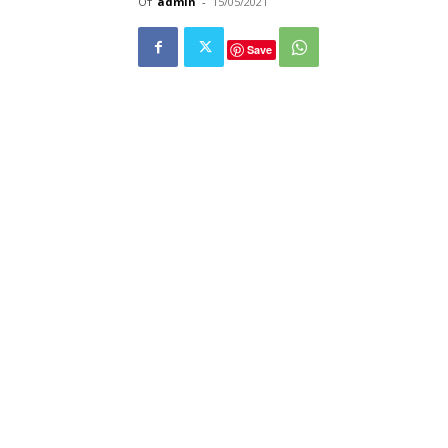
От
admin
-
15/05/2021
Save