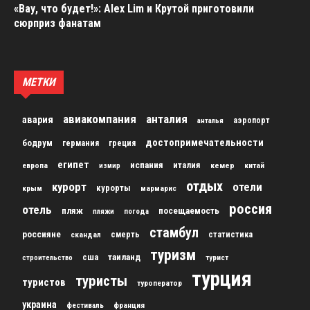
«Вау, что будет!»: Alex Lim и Крутой приготовили
сюрприз фанатам
МЕТКИ
авиакомпания
анталия
авария
аэропорт
анталья
достопримечательности
бодрум
германия
греция
египет
испания
италия
кемер
китай
европа
измир
отдых
курорт
отели
курорты
крым
мармарис
россия
отель
пляж
посещаемость
пляжи
погода
стамбул
россияне
скандал
смерть
статистика
туризм
сша
таиланд
строительство
турист
турция
туристы
туристов
туроператор
украина
франция
фестиваль