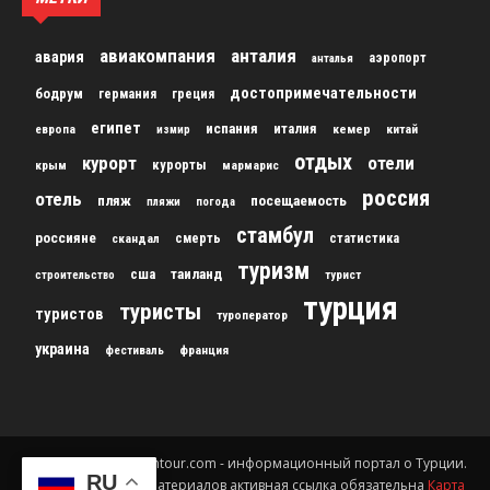
авиакомпания
анталия
авария
аэропорт
анталья
достопримечательности
бодрум
германия
греция
египет
испания
италия
кемер
китай
европа
измир
отдых
курорт
отели
курорты
крым
мармарис
россия
отель
пляж
посещаемость
пляжи
погода
стамбул
россияне
скандал
смерть
статистика
туризм
сша
таиланд
строительство
турист
турция
туристы
туристов
туроператор
украина
франция
фестиваль
© 2012-2024 gursesintour.com - информационный портал о Турции.
RU
При копировании материалов активная ссылка обязательна
Карта