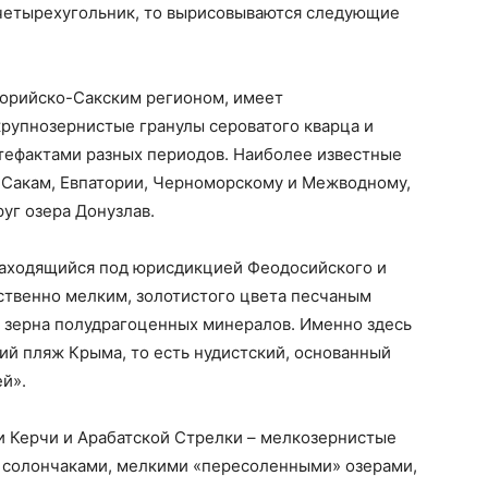
етырехугольник, то вырисовываются следующие
торийско-Сакским регионом, имеет
рупнозернистые гранулы сероватого кварца и
ртефактами разных периодов. Наиболее известные
 Сакам, Евпатории, Черноморскому и Межводному,
уг озера Донузлав.
находящийся под юрисдикцией Феодосийского и
ственно мелким, золотистого цвета песчаным
я зерна полудрагоценных минералов. Именно здесь
ий пляж Крыма, то есть нудистский, основанный
й».
и Керчи и Арабатской Стрелки – мелкозернистые
 солончаками, мелкими «пересоленными» озерами,