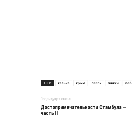
ТЕГИ
галька
крым
песок
пляжи
поб
Предыдущая статья
Достопримечательности Стамбула —
часть II