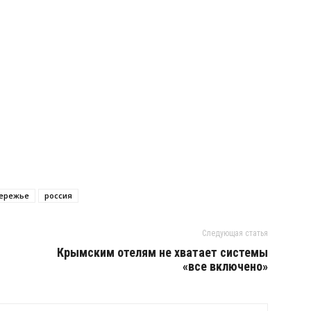
ережье
россия
Следующая статья
Крымским отелям не хватает системы
«все включено»