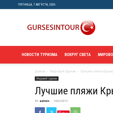
ПЯТНИЦА, 7 АВГУСТА, 2026
"gursesintour.com"
—
познавательный
туристический
портал
НОВОСТИ ТУРИЗМА
ВОКРУГ СВЕТА
МИРОВО
Домой
Мировой туризм
Лучшие пляжи Крым
Мировой туризм
Лучшие пляжи К
От
admin
-
14/02/2015
Save