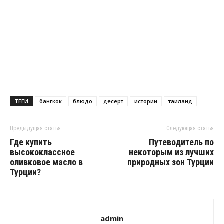
ТЕГИ
бангкок
блюдо
десерт
истории
таиланд
Предыдущая статья
Следующая статья
Где купить
Путеводитель по
высококлассное
некоторым из лучших
оливковое масло в
природных зон Турции
Турции?
admin