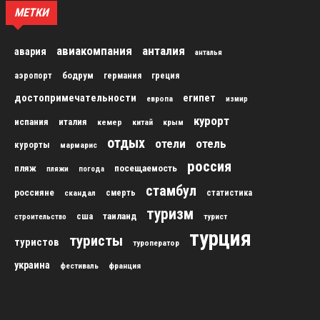
МЕТКИ
авиакомпания
анталия
авария
анталья
бодрум
аэропорт
германия
греция
достопримечательности
египет
европа
измир
курорт
испания
италия
кемер
китай
крым
отдых
отели
отель
курорты
мармарис
россия
пляж
посещаемость
пляжи
погода
стамбул
россияне
скандал
смерть
статистика
туризм
сша
таиланд
строительство
турист
турция
туристы
туристов
туроператор
украина
франция
фестиваль