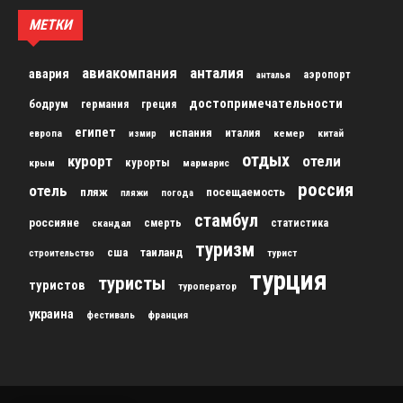
МЕТКИ
авиакомпания
анталия
авария
аэропорт
анталья
достопримечательности
бодрум
германия
греция
египет
испания
италия
кемер
китай
европа
измир
отдых
курорт
отели
курорты
крым
мармарис
россия
отель
пляж
посещаемость
пляжи
погода
стамбул
россияне
скандал
смерть
статистика
туризм
сша
таиланд
строительство
турист
турция
туристы
туристов
туроператор
украина
франция
фестиваль