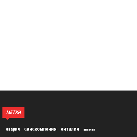
МЕТКИ
авиакомпания
анталия
авария
анталья