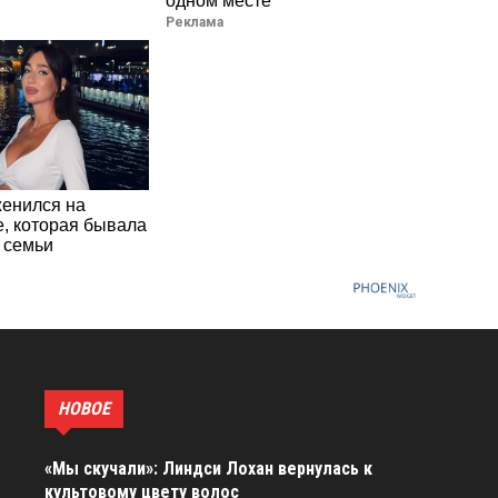
одном месте
Реклама
женился на
, которая бывала
 семьи
НОВОЕ
«Мы скучали»: Линдси Лохан вернулась к
культовому цвету волос