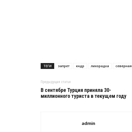
ТЕГИ
запрет
кндр
лихорадка
северная
Предыдущая статья
В сентябре Турция приняла 30-
миллионного туриста в текущем году
admin