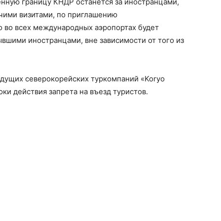
енную границу КНДР останется за иностранцами,
чими визитами, по приглашению
ко во всех международных аэропортах будет
вшими иностранцами, вне зависимости от того из
едущих северокорейских туркомпаний «Koryo
оки действия запрета на въезд туристов.