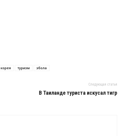
 корея
туризм
эбола
Следующая статья
В Таиланде туриста искусал тигр