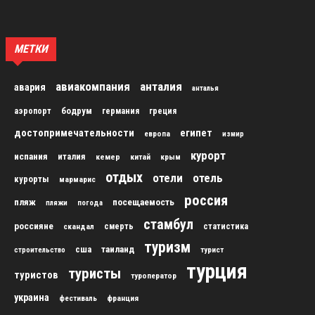
МЕТКИ
авиакомпания
анталия
авария
анталья
бодрум
аэропорт
германия
греция
достопримечательности
египет
европа
измир
курорт
испания
италия
кемер
китай
крым
отдых
отели
отель
курорты
мармарис
россия
пляж
посещаемость
пляжи
погода
стамбул
россияне
скандал
смерть
статистика
туризм
сша
таиланд
строительство
турист
турция
туристы
туристов
туроператор
украина
франция
фестиваль