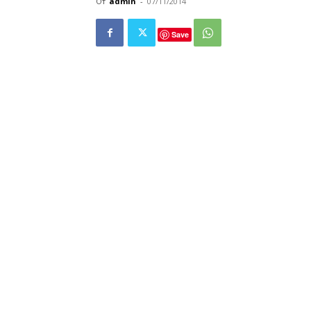
От
admin
-
07/11/2014
Save