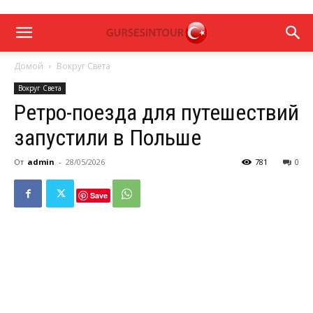
Домой
Вокруг Света
Вокруг Света
Ретро-поезда для путешествий
запустили в Польше
От
admin
-
28/05/2026
781
0
Save