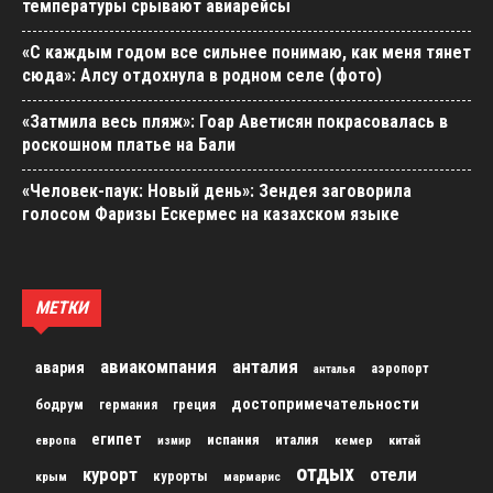
температуры срывают авиарейсы
«С каждым годом все сильнее понимаю, как меня тянет
сюда»: Алсу отдохнула в родном селе (фото)
«Затмила весь пляж»: Гоар Аветисян покрасовалась в
роскошном платье на Бали
«Человек-паук: Новый день»: Зендея заговорила
голосом Фаризы Ескермес на казахском языке
МЕТКИ
авиакомпания
анталия
авария
аэропорт
анталья
достопримечательности
бодрум
германия
греция
египет
испания
италия
кемер
китай
европа
измир
отдых
курорт
отели
курорты
крым
мармарис