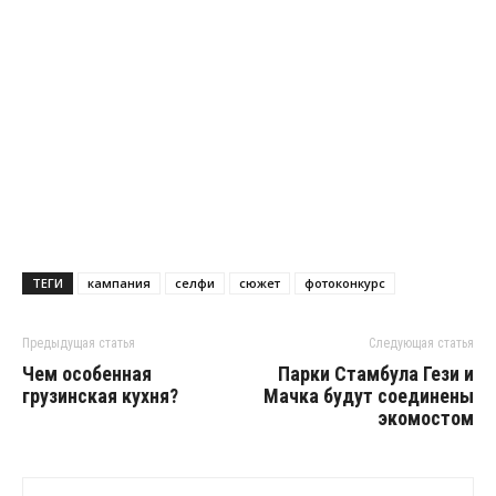
ТЕГИ
кампания
селфи
сюжет
фотоконкурс
Предыдущая статья
Следующая статья
Чем особенная
Парки Стамбула Гези и
грузинская кухня?
Мачка будут соединены
экомостом