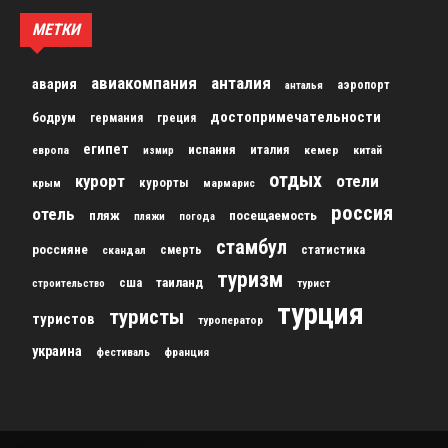
МЕТКИ
авиакомпания
анталия
авария
аэропорт
анталья
достопримечательности
бодрум
германия
греция
египет
испания
италия
кемер
китай
европа
измир
отдых
курорт
отели
курорты
крым
мармарис
россия
отель
пляж
посещаемость
пляжи
погода
стамбул
россияне
скандал
смерть
статистика
туризм
сша
таиланд
строительство
турист
турция
туристы
туристов
туроператор
украина
франция
фестиваль