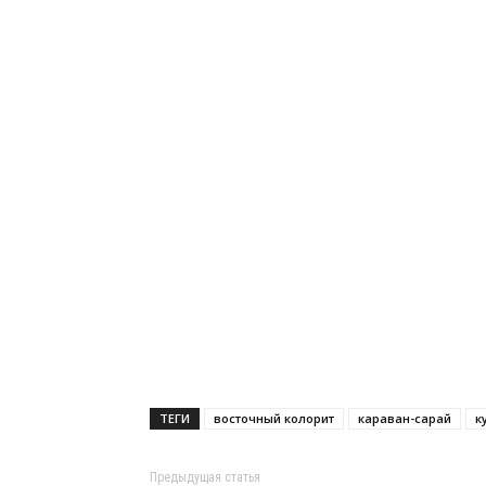
ТЕГИ
восточный колорит
караван-сарай
к
Предыдущая статья