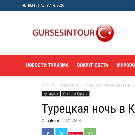
ЧЕТВЕРГ, 6 АВГУСТА, 2026
"gursesintour.com"
—
познавательный
туристический
портал
НОВОСТИ ТУРИЗМА
ВОКРУГ СВЕТА
МИРОВО
Домой
Кушадасы
Турецкая ночь в Караван-С
Кушадасы
Статьи о Турции
Турецкая ночь в 
От
admin
-
16/04/2016
Save