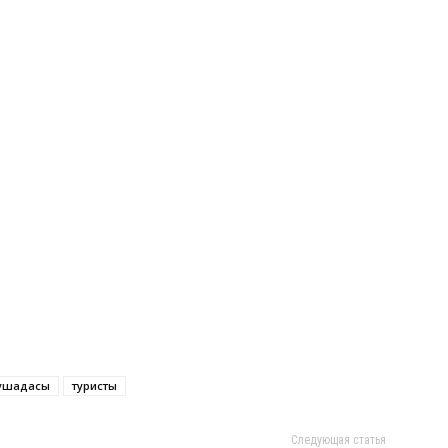
ушадасы
туристы
Следующая статья