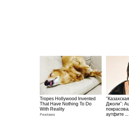
Tropes Hollywood Invented
"Казахска
That Have Nothing To Do
Джоли": А
With Reality
покрасова
аутфите ...
Реклама