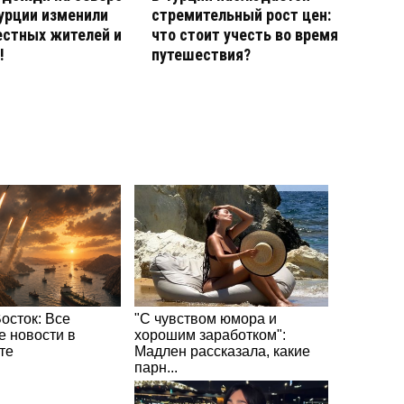
урции изменили
стремительный рост цен:
естных жителей и
что стоит учесть во время
!
путешествия?
осток: Все
"С чувством юмора и
е новости в
хорошим заработком":
те
Мадлен рассказала, какие
парн...