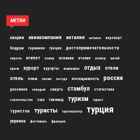
МЕТКИ
авиакомпания
анталия
авария
аэропорт
анталья
достопримечательности
бодрум
германия
греция
египет
испания
италия
кемер
китай
европа
измир
отдых
курорт
отели
курорты
крым
мармарис
россия
отель
пляж
посещаемость
пляжи
погода
стамбул
россияне
скандал
смерть
статистика
туризм
сша
таиланд
строительство
турист
турция
туристы
туристов
туроператор
украина
франция
фестиваль