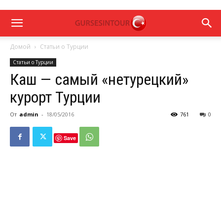
Домой
Статьи о Турции
Статьи о Турции
Каш — самый «нетурецкий»
курорт Турции
От
admin
-
18/05/2016
761
0
Save