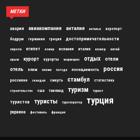
МЕТКИ
авиакомпания
анталия
авария
аэропорт
анталья
достопримечательности
бодрум
германия
греция
египет
испания
италия
кемер
китай
европа
измир
отдых
курорт
отели
курорты
крым
мармарис
россия
отель
пляж
посещаемость
пляжи
погода
стамбул
россияне
скандал
смерть
статистика
туризм
сша
таиланд
строительство
турист
турция
туристы
туристов
туроператор
украина
франция
фестиваль