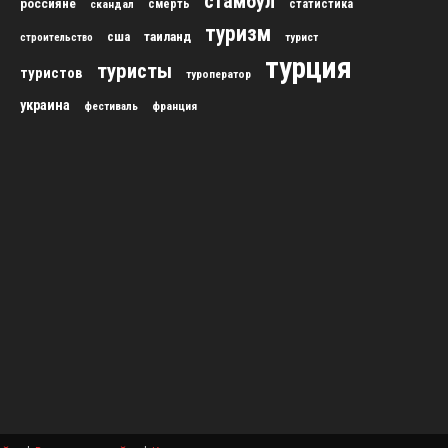
стамбул
россияне
скандал
смерть
статистика
туризм
сша
таиланд
строительство
турист
турция
туристы
туристов
туроператор
украина
франция
фестиваль