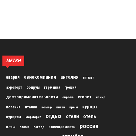
МЕТКИ
авиакомпания
анталия
авария
анталья
бодрум
аэропорт
германия
греция
достопримечательности
египет
европа
измир
курорт
испания
италия
кемер
китай
крым
отдых
отели
отель
курорты
мармарис
россия
пляж
посещаемость
пляжи
погода