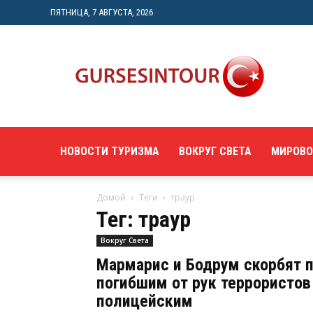
ПЯТНИЦА, 7 АВГУСТА, 2026
"gursesintour.com"
—
познавательный
туристический
портал
НОВОСТИ ТУРИЗМА
ВОКРУГ СВЕТА
МИРОВО
Домой
Теги
траур
Тег: траур
Вокруг Света
Мармарис и Бодрум скорбят 
погибшим от рук террористов
полицейским