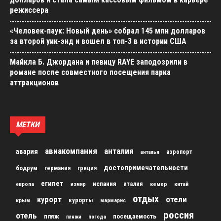
режиссера
«Человек-паук: Новый день» собрал 145 млн долларов
за второй уик-энд и вошел в топ-3 в истории США
Майкла Б. Джордана и певицу RAYE заподозрили в
романе после совместного посещения парка
аттракционов
МЕТКИ
авиакомпания
анталия
авария
аэропорт
анталья
достопримечательности
бодрум
германия
греция
египет
испания
италия
кемер
китай
европа
измир
отдых
курорт
отели
курорты
крым
мармарис
россия
отель
пляж
посещаемость
пляжи
погода