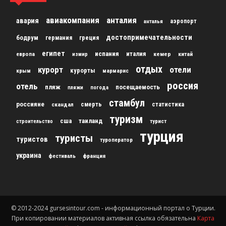
авиакомпания
анталия
авария
аэропорт
анталья
достопримечательности
бодрум
германия
греция
египет
испания
италия
кемер
китай
европа
измир
отдых
курорт
отели
курорты
крым
мармарис
россия
отель
пляж
посещаемость
пляжи
погода
стамбул
россияне
скандал
смерть
статистика
туризм
сша
таиланд
строительство
турист
турция
туристы
туристов
туроператор
украина
франция
фестиваль
© 2012-2024 gursesintour.com - информационный портал о Турции.
При копировании материалов активная ссылка обязательна
Карта