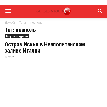
Домой
Теги
неаполь
Тег: неаполь
Мировой туризм
Остров Искья в Неаполитанском
заливе Италии
22/09/2015