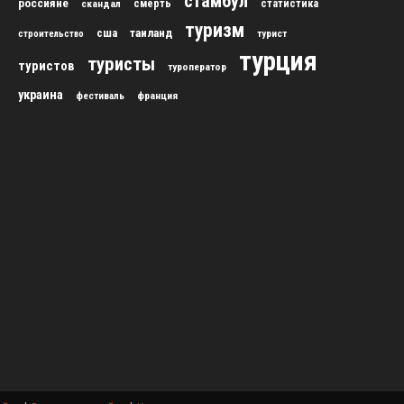
стамбул
россияне
скандал
смерть
статистика
туризм
сша
таиланд
строительство
турист
турция
туристы
туристов
туроператор
украина
франция
фестиваль