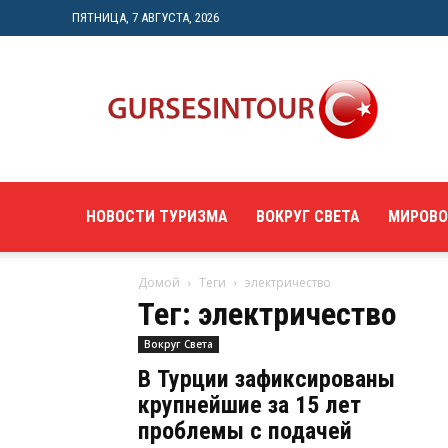
ПЯТНИЦА, 7 АВГУСТА, 2026
"gursesintour.com"
—
познавательный
туристический
портал
НОВОСТИ ТУРИЗМА
ВОКРУГ СВЕТА
МИРОВО
Домой
Теги
электричество
Тег: электричество
Вокруг Света
В Турции зафиксированы
крупнейшие за 15 лет
проблемы с подачей