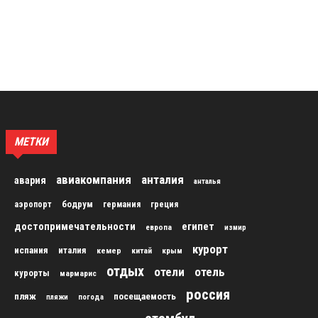
МЕТКИ
авиакомпания
анталия
авария
анталья
бодрум
аэропорт
германия
греция
достопримечательности
египет
европа
измир
курорт
испания
италия
кемер
китай
крым
отдых
отели
отель
курорты
мармарис
россия
пляж
посещаемость
пляжи
погода