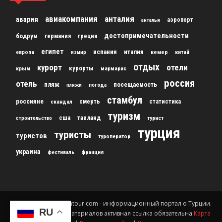
авиакомпания
анталия
авария
аэропорт
анталья
достопримечательности
бодрум
германия
греция
египет
испания
италия
кемер
китай
европа
измир
отдых
курорт
отели
курорты
крым
мармарис
россия
отель
пляж
посещаемость
пляжи
погода
стамбул
россияне
скандал
смерть
статистика
туризм
сша
таиланд
строительство
турист
турция
туристы
туристов
туроператор
украина
франция
фестиваль
© 2012-2024 gursesintour.com - информационный портал о Турции.
RU
При копировании материалов активная ссылка обязательна
Карта