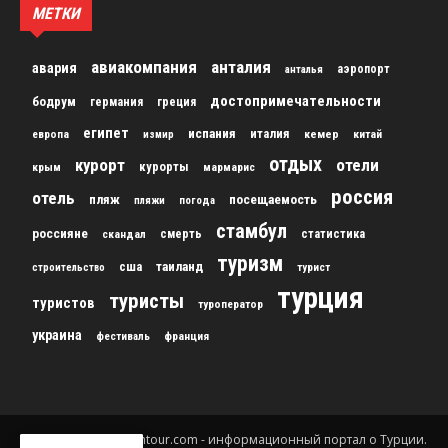
МЕТКИ
авиакомпания
анталия
авария
аэропорт
анталья
достопримечательности
бодрум
германия
греция
египет
испания
италия
кемер
китай
европа
измир
отдых
курорт
отели
курорты
крым
мармарис
россия
отель
пляж
посещаемость
пляжи
погода
стамбул
россияне
скандал
смерть
статистика
туризм
сша
таиланд
строительство
турист
турция
туристы
туристов
туроператор
украина
франция
фестиваль
© 2012-2024 gursesintour.com - информационный портал о Турции.