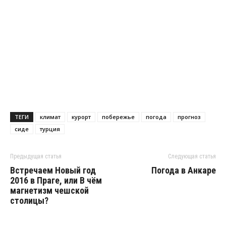
ТЕГИ
климат
курорт
побережье
погода
прогноз
сиде
турция
Предыдущая статья
Следующая статья
Встречаем Новый год
Погода в Анкаре
2016 в Праге, или В чём
магнетизм чешской
столицы?