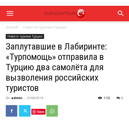
Домой
Новости туризма Турции
Новости туризма Турции
Заплутавшие в Лабиринте:
«Турпомощь» отправила в
Турцию два самолёта для
вызволения российских
туристов
От
admin
-
03/08/2014
1152
0
Save