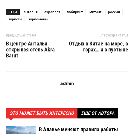
ТЕГИ
анталья
аэропорт
лабиринт
митинг
россия
туристы
турпомощь
Предыдущая статья
Следующая статья
В центре Антальи
Отдых в Китае на море, в
открылся отель Akra
горах… и в пустыне
Barut
admin
ЭТО МОЖЕТ БЫТЬ ИНТЕРЕСНО
ЕЩЕ ОТ АВТОРА
В Аланье меняют правила работы