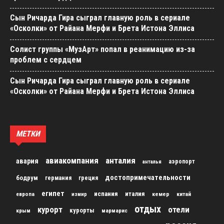
Сын Ричарда Гира сыграл главную роль в сериале
«Осколки» от Райана Мерфи и Брета Истона Эллиса
Солист группы «МузАрт» попал в реанимацию из-за
проблем с сердцем
Сын Ричарда Гира сыграл главную роль в сериале
«Осколки» от Райана Мерфи и Брета Истона Эллиса
МЕТКИ
авиакомпания
анталия
авария
аэропорт
анталья
достопримечательности
бодрум
германия
греция
египет
испания
италия
кемер
китай
европа
измир
отдых
курорт
отели
курорты
крым
мармарис