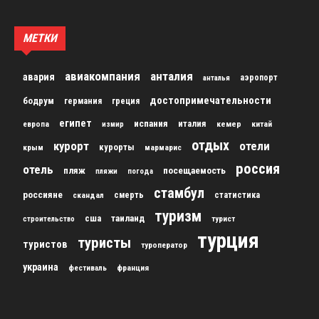
МЕТКИ
авиакомпания
анталия
авария
аэропорт
анталья
достопримечательности
бодрум
германия
греция
египет
испания
италия
кемер
китай
европа
измир
отдых
курорт
отели
курорты
крым
мармарис
россия
отель
пляж
посещаемость
пляжи
погода
стамбул
россияне
скандал
смерть
статистика
туризм
сша
таиланд
строительство
турист
турция
туристы
туристов
туроператор
украина
франция
фестиваль