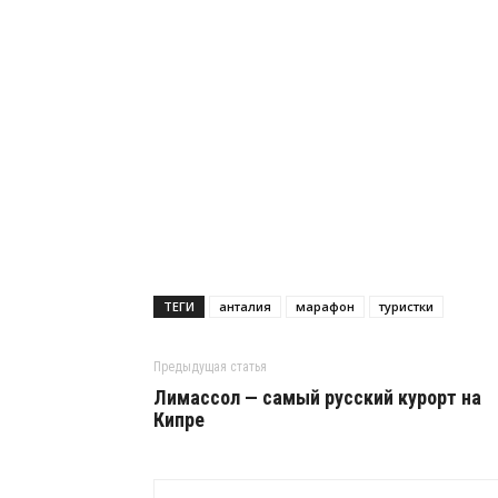
ТЕГИ
анталия
марафон
туристки
Предыдущая статья
Лимассол — самый русский курорт на
Кипре