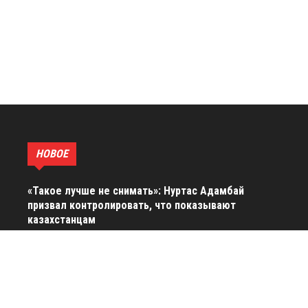
НОВОЕ
«Такое лучше не снимать»: Нуртас Адамбай
призвал контролировать, что показывают
казахстанцам
Диас Аблаев поделился рецептом быстрого
холостяцкого блюда и умилил поклонниц
«Собрались вместе в Испании»: Кристина
Орбакайте показала видео с тремя детьми