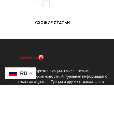
СХОЖИЕ СТАТЬИ
Новости туризма Турции и мира Свежие
RU
туристические новости. Актуальная информация о
нюансах отдыха в Турции и других странах. Фото
отелей и достопримечательностей, отзывы
туристов и цены на отдых, особенности климата и
погода по месяцам, описания курортов и интересное
видео. Для связи с администрацией сайта,
пишите