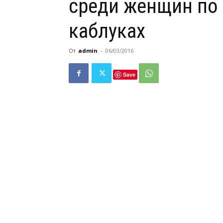
среди женщин по 
каблуках
От
admin
-
06/03/2016
Save