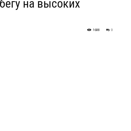
бегу на высоких
1688
0