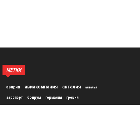
МЕТКИ
авиакомпания
анталия
авария
анталья
бодрум
аэропорт
германия
греция
достопримечательности
египет
европа
измир
курорт
испания
италия
кемер
китай
крым
отдых
отели
отель
курорты
мармарис
россия
пляж
посещаемость
пляжи
погода