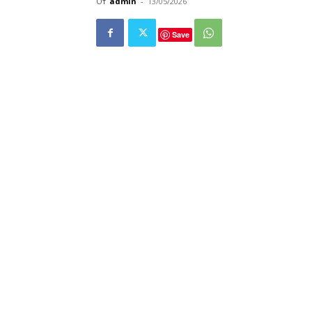
От
admin
-
13/05/2026
Save