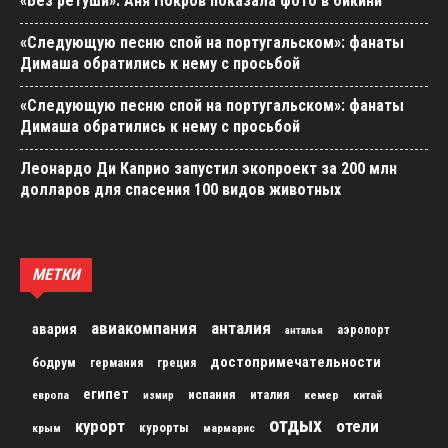
«Без ретуши»: Аня Покров показала фото в бикини
«Следующую песню спой на португальском»: фанаты
Димаша обратились к нему с просьбой
«Следующую песню спой на португальском»: фанаты
Димаша обратились к нему с просьбой
Леонардо Ди Каприо запустил экопроект за 200 млн
долларов для спасения 100 видов животных
МЕТКИ
авиакомпания
анталия
авария
аэропорт
анталья
достопримечательности
бодрум
германия
греция
египет
испания
италия
кемер
китай
европа
измир
отдых
курорт
отели
курорты
крым
мармарис