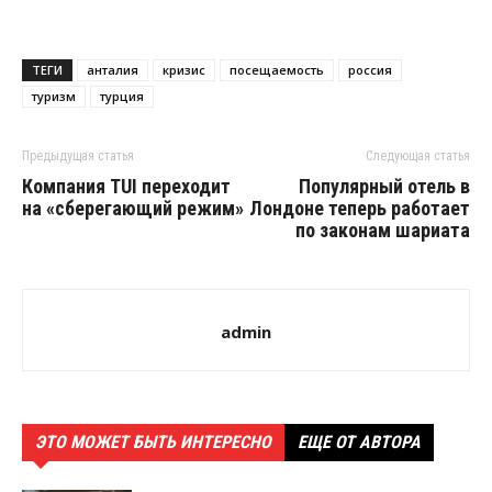
ТЕГИ
анталия
кризис
посещаемость
россия
туризм
турция
Предыдущая статья
Следующая статья
Компания TUI переходит
Популярный отель в
на «сберегающий режим»
Лондоне теперь работает
по законам шариата
admin
ЭТО МОЖЕТ БЫТЬ ИНТЕРЕСНО
ЕЩЕ ОТ АВТОРА