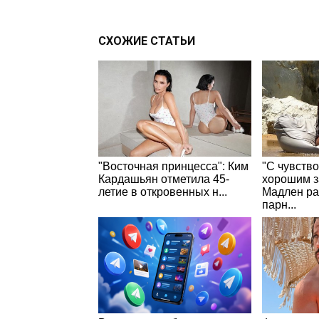
СХОЖИЕ СТАТЬИ
"Восточная принцесса": Ким
"С чувств
Кардашьян отметила 45-
хорошим з
летие в откровенных н...
Мадлен ра
парн...