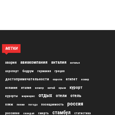
МЕТКИ
авиакомпания
анталия
авария
анталья
бодрум
аэропорт
германия
греция
достопримечательности
египет
европа
измир
курорт
испания
италия
кемер
китай
крым
отдых
отели
отель
курорты
мармарис
россия
пляж
посещаемость
пляжи
погода
стамбул
россияне
скандал
смерть
статистика