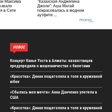
ри Максима
"Казахская Анджелина
ызвало
Джоли": Аша Матай
я в Сети
покрасовалась в модном
аутфите ...
НОВОЕ
Концерт Канье Уэста в Алматы: казахстанцев
предупредили о мошенничестве с билетами
«Красотка»: Диная пощеголяла в топе и кружевной
юбке
«Сбылась моя мечта»: Анна Данченко улетела в
США
«Красотка»: Диная пощеголяла в топе и кружевной