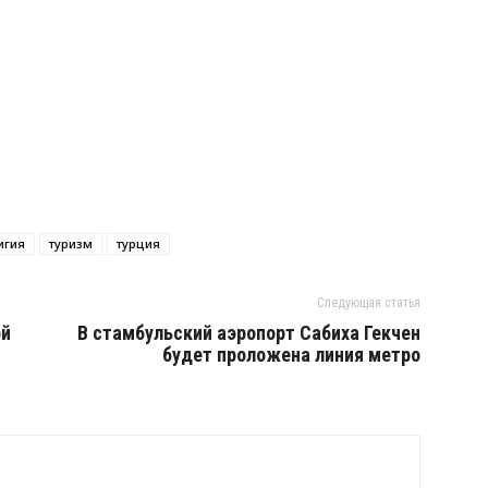
игия
туризм
турция
Следующая статья
ой
В стамбульский аэропорт Сабиха Гекчен
будет проложена линия метро