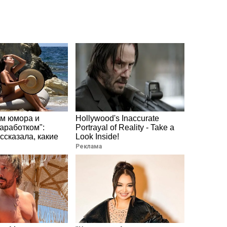
ом юмора и
Hollywood's Inaccurate
аработком":
Portrayal of Reality - Take a
ссказала, какие
Look Inside!
Реклама