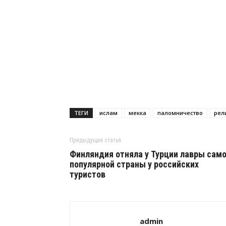
ТЕГИ
ислам
мекка
паломничество
рел
Предыдущая статья
Финляндия отняла у Турции лавры сам
популярной страны у российских
туристов
admin