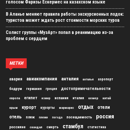
голосом Фаризы Ескермес на казахском языке
В Аланье меняют правила работы экскурсионных лодок:
туристов может ждать рост стоимости морских туров
Солист группы «МузАрт» попал в реанимацию из-за
проблем с сердцем
МЕТКИ
авиакомпания
анталия
авария
аэропорт
анталья
достопримечательности
бодрум
германия
греция
египет
испания
италия
кемер
китай
европа
измир
отдых
курорт
отели
курорты
крым
мармарис
россия
отель
пляж
посещаемость
пляжи
погода
стамбул
россияне
скандал
смерть
статистика