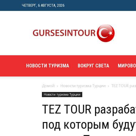
ЧЕТВЕРГ, 6 АВГУСТА, 2026
"gursesintour.com"
—
познавательный
туристический
портал
НОВОСТИ ТУРИЗМА
ВОКРУГ СВЕТА
МИРОВО
Домой
Новости туризма Турции
TEZ TOUR раз
Новости туризма Турции
TEZ TOUR разраба
под которым буд