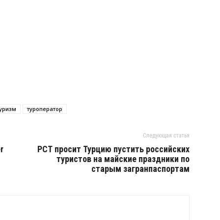
уризм
туроператор
Следующая статья
r
РСТ просит Турцию пустить российских
туристов на майские праздники по
старым загранпаспортам