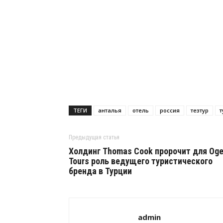
ТЕГИ
анталья
отель
россия
тезтур
т
Предыдущая статья
Холдинг Thomas Cook пророчит для Oge
Tours роль ведущего туристического
бренда в Турции
admin