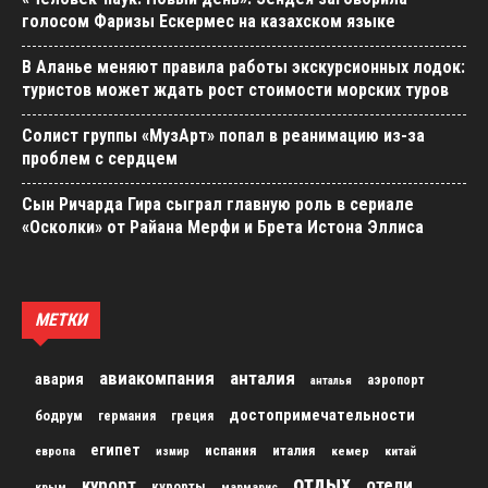
голосом Фаризы Ескермес на казахском языке
В Аланье меняют правила работы экскурсионных лодок:
туристов может ждать рост стоимости морских туров
Солист группы «МузАрт» попал в реанимацию из-за
проблем с сердцем
Сын Ричарда Гира сыграл главную роль в сериале
«Осколки» от Райана Мерфи и Брета Истона Эллиса
МЕТКИ
авиакомпания
анталия
авария
аэропорт
анталья
достопримечательности
бодрум
германия
греция
египет
испания
италия
кемер
китай
европа
измир
отдых
курорт
отели
курорты
крым
мармарис