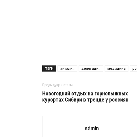
ТЕГИ
анталия
делегация
медицина
ро
Предыдущая статья
Новогодний отдых на горнолыжных
курортах Сибири в тренде у россиян
admin