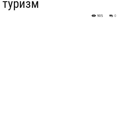
 туризм
905
0