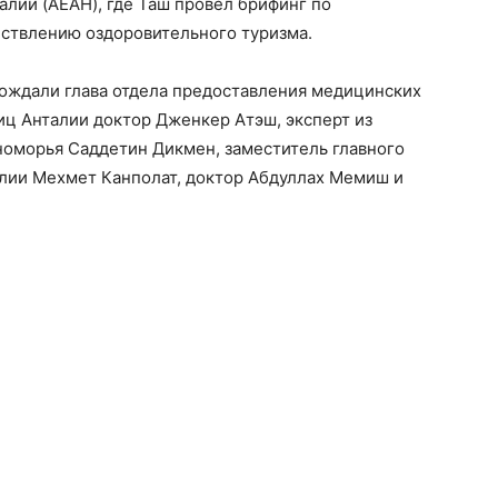
алии (AEAH), где Таш провёл брифинг по
ствлению оздоровительного туризма.
ождали глава отдела предоставления медицинских
ц Анталии доктор Дженкер Атэш, эксперт из
номорья Саддетин Дикмен, заместитель главного
лии Мехмет Канполат, доктор Абдуллах Мемиш и