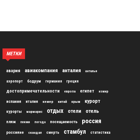
МЕТКИ
авиакомпания
анталия
авария
анталья
бодрум
аэропорт
германия
греция
достопримечательности
египет
европа
измир
курорт
испания
италия
кемер
китай
крым
отдых
отели
отель
курорты
мармарис
россия
пляж
посещаемость
пляжи
погода
стамбул
россияне
скандал
смерть
статистика