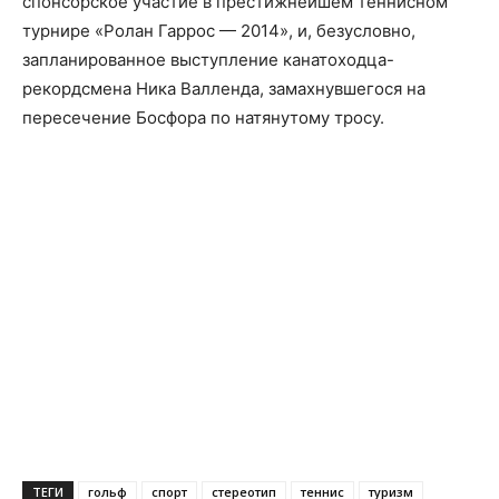
спонсорское участие в престижнейшем теннисном
турнире «Ролан Гаррос — 2014», и, безусловно,
запланированное выступление канатоходца-
рекордсмена Ника Валленда, замахнувшегося на
пересечение Босфора по натянутому тросу.
ТЕГИ
гольф
спорт
стереотип
теннис
туризм