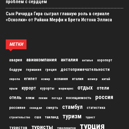
проблем с сердцем
Сын Ричарда Гира сыграл главную роль в сериале
«Осколки» от Райана Мерфи и Брета Истона Эллиса
МЕТКИ
авиакомпания
анталия
авария
аэропорт
анталья
достопримечательности
бодрум
германия
греция
египет
испания
италия
кемер
китай
европа
измир
отдых
курорт
отели
курорты
крым
мармарис
россия
отель
пляж
посещаемость
пляжи
погода
стамбул
россияне
скандал
смерть
статистика
туризм
сша
таиланд
строительство
турист
турция
туристы
туристов
туроператор