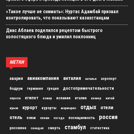
«Такое лучше не снимать»: Нуртас Адамбай призвал
контролировать, что показывают казахстанцам
Диас Аблаев поделился рецептом быстрого
холостяцкого блюда и умилил поклонниц
МЕТКИ
авиакомпания
анталия
авария
аэропорт
анталья
достопримечательности
бодрум
германия
греция
египет
испания
италия
кемер
китай
европа
измир
отдых
курорт
отели
курорты
крым
мармарис
россия
отель
пляж
посещаемость
пляжи
погода
стамбул
россияне
скандал
смерть
статистика