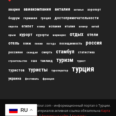
авиакомпания
анталия
авария
аэропорт
анталья
достопримечательности
бодрум
германия
греция
египет
испания
италия
кемер
китай
европа
измир
отдых
курорт
отели
курорты
крым
мармарис
россия
отель
пляж
посещаемость
пляжи
погода
стамбул
россияне
скандал
смерть
статистика
туризм
сша
таиланд
строительство
турист
турция
туристы
туристов
туроператор
украина
франция
фестиваль
© 2012-2024 gursesintour.com - информационный портал о Турции.
RU
При копировании материалов активная ссылка обязательна
Карта
сайта
|
Реклама на сайте
|
Контакты