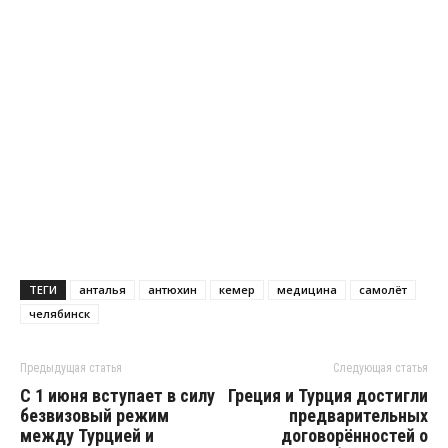
ТЕГИ
анталья
антюхин
кемер
медицина
самолёт
челябинск
Предыдущая статья
Следующая статья
С 1 июня вступает в силу
Греция и Турция достигли
безвизовый режим
предварительных
между Турцией и
договорённостей о