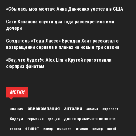
«Сбылась моя мечта»: Анна Данченко улетела в США
Сати Казанова спустя два года рассекретила имя
дочери
Создатель «Теда Лассо» Брендан Хант рассказал о
возвращении сериала и планах на новые три сезона
«Вау, что будет!»: Alex Lim и Крутой приготовили
сюрприз фанатам
МЕТКИ
авиакомпания
анталия
авария
аэропорт
анталья
достопримечательности
бодрум
германия
греция
египет
испания
италия
кемер
китай
европа
измир